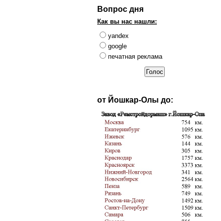
Вопрос дня
Как вы нас нашли:
yandex
google
печатная реклама
от Йошкар-Олы до: