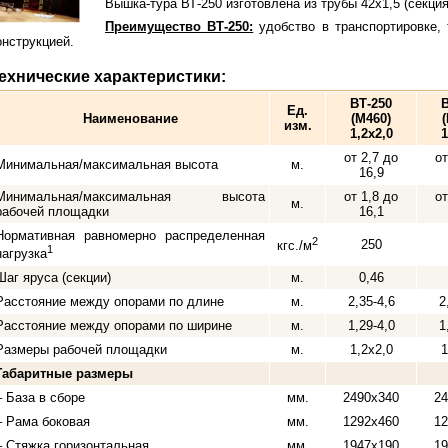
Вышка-тура ВТ-250 изготовлена из трубы 42х1,5 (секция)
Преимущество ВТ-250:
удобство в транспортировке, 
онструкцией.
ехнические характеристики:
ВТ-250
В
Ед.
Наименование
(М460)
изм.
1,2x2,0
1
от 2,7 до
от
Минимальная/максимальная высота
м.
16,9
Минимальная/максимальная высота
от 1,8 до
от
м.
рабочей площадки
16,1
Нормативная равномерно распределенная
2
250
кгс./м
1
нагрузка
Шаг яруса (секции)
м.
0,46
Расстояние между опорами по длине
м.
2,35-4,6
2
Расстояние между опорами по ширине
м.
1,29-4,0
1
Размеры рабочей площадки
м.
1,2x2,0
1
Габаритные размеры
– База в сборе
мм.
2490x340
24
– Рама боковая
мм.
1292x460
12
– Стяжка горизонтальная
мм.
1947x190
19