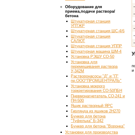
Оборудование для
приема,подачи раствора/
бетона
Штукатурная станция
УПТЖР
Штукатурная станция ШС-4/6
Штукатурная станция
САЛЮТ
Штукатурная станция УППР
Штукатурная машина ШМ-4
У
Установка РЭШУ СО-50
Установка для
п
перемешивания раствора
и
У-342М
Растворонасосы "Д" и "П"
пр.ООО"ПРОМЦЕНТРАЛЬ"
Установка мокрого
торкретирования СО-50ПБН
Пневмонагнетатель СО-241 и
ПН-500
Ящик растворный ЯРС
Гирлянда из ящиков 2Н270
Бункер для бетона
"Туфелька" Б-342
Бункер для бетона "Воронка"
Установки для производства