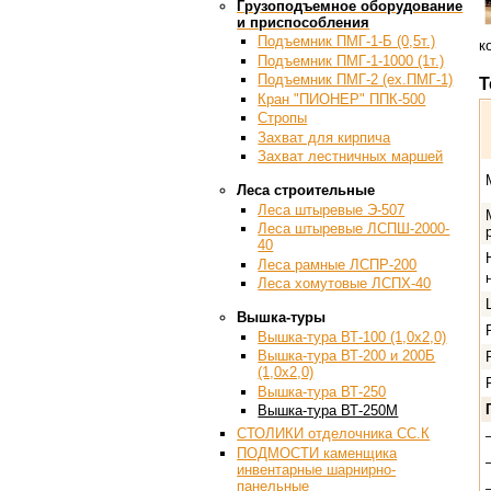
Грузоподъемное оборудование
и приспособления
Подъемник ПМГ-1-Б (0,5т.)
к
Подъемник ПМГ-1-1000 (1т.)
Подъемник ПМГ-2 (ex.ПМГ-1)
Т
Кран "ПИОНЕР" ППК-500
Стропы
Захват для кирпича
Захват лестничных маршей
Леса строительные
Леса штыревые Э-507
Леса штыревые ЛСПШ-2000-
40
Леса рамные ЛСПР-200
Леса хомутовые ЛСПХ-40
Вышка-туры
Вышка-тура ВТ-100 (1,0х2,0)
Вышка-тура ВТ-200 и 200Б
(1,0х2,0)
Вышка-тура ВТ-250
Вышка-тура ВТ-250М
СТОЛИКИ отделочника СС.К
ПОДМОСТИ каменщика
инвентарные шарнирно-
панельные