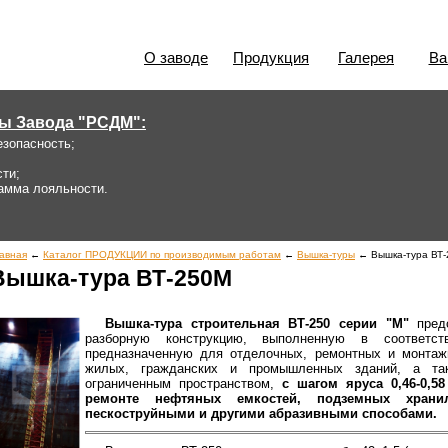
О заводе
Продукция
Галерея
Ва
ы Завода "РСДМ":
езопасность;
сти;
рамма лояльности.
авная
←
Каталог ПРОДУКЦИИ по производимым работам
←
Вышка-туры
← Вышка-тура ВТ
Вышка-тура ВТ-250М
Вышка-тура строительная ВТ-250 серии "М"
предс
разборную конструкцию, выполненную в соответств
предназначенную для отделочных, ремонтных и монтажн
жилых, гражданских и промышленных зданий, а та
ограниченным пространством,
с шагом яруса 0,46-0,5
ремонте нефтяных емкостей, подземных храни
пескоструйными и другими абразивными способами.