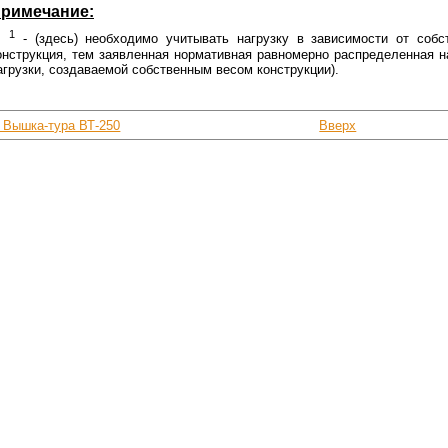
римечание:
1
- (здесь) необходимо учитывать нагрузку в зависимости от собс
онструкция, тем заявленная нормативная равномерно распределенная н
агрузки, создаваемой собственным весом конструкции).
‹ Вышка-тура ВТ-250
Вверх