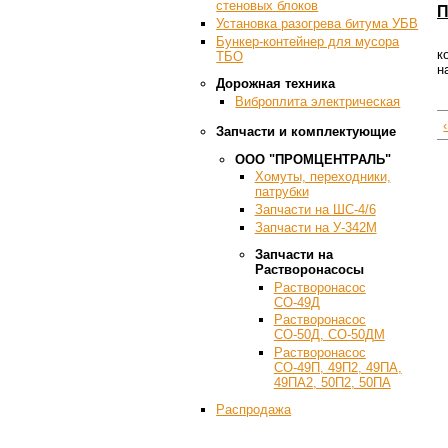
стеновых блоков
П
Установка разогрева битума УБВ
Бункер-контейнер для мусора
к
ТБО
н
Дорожная техника
Виброплита электрическая
Запчасти и комплектующие
ООО "ПРОМЦЕНТРАЛЬ"
Хомуты, переходники,
патрубки
Запчасти на ШС-4/6
Запчасти на У-342М
Запчасти на
Растворонасосы
Растворонасос
СО-49Д
Растворонасос
СО-50Д, СО-50ДМ
Растворонасос
СО-49П, 49П2, 49ПА,
49ПА2, 50П2, 50ПА
Распродажа