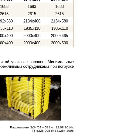
1683
1683
1683
2615
2615
2615
92x580
2134x460
2134x580
935x110
1935x110
1935x110
00x400
2000x400
2000x465
00x400
2000x400
2000x590
ся об упаковке заранее. Минимальные
ережливыми сотрудниками при погрузке
Разрешение №34/04 – 588 от 12.08.2014г.
ТУ 5225-008-54681284-2005