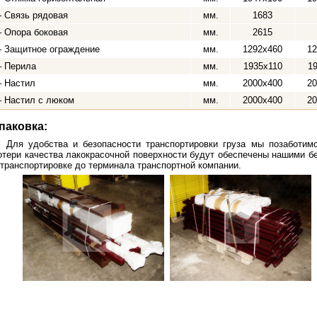
– Связь рядовая
мм.
1683
– Опора боковая
мм.
2615
– Защитное ограждение
мм.
1292x460
12
– Перила
мм.
1935x110
1
– Настил
мм.
2000x400
20
– Настил с люком
мм.
2000x400
20
паковка:
Для удобства и безопасности транспортировки груза мы позаботим
отери качества лакокрасочной поверхности будут обеспечены нашими б
 транспортировке до терминала транспортной компании.