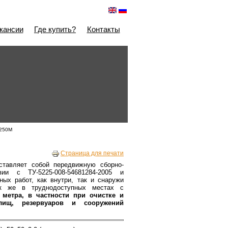
кансии
Где купить?
Контакты
-250М
Страница для печати
тавляет собой передвижную сборно-
ии с ТУ-5225-008-54681284-2005 и
ых работ, как внутри, так и снаружи
к же в труднодоступных местах с
8 метра, в частности при очистке и
лищ, резервуаров и сооружений