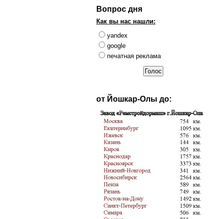
Вопрос дня
Как вы нас нашли:
yandex
google
печатная реклама
от Йошкар-Олы до: