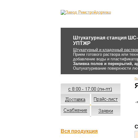
Штукатурная станция ШС-4
УПТЖР
Штукатурный и кладочный раство
Прием готового раствора или техн
добавление воды и пластификато
Заливка полов и перекрытий, а
Оштукатуривание поверхности лю
Гл
С
Вся продукция