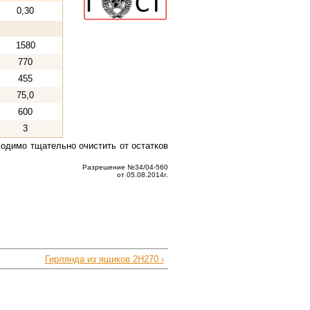
0,30
1580
770
455
75,0
600
3
ходимо тщательно очистить от остатков
Разрешение №34/04-560
от 05.08.2014г.
Гирлянда из ящиков 2Н270 ›