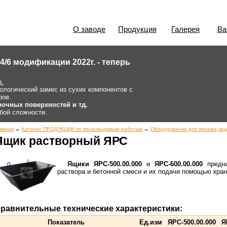
О заводе
Продукция
Галерея
Ва
/6 модификации 2022г. - теперь
р.
ологический замес из сухих компонентов с
ров.
рочных поверхностей и тд.
бой сложности.
авная
←
Каталог ПРОДУКЦИИ по производимым работам
←
Оборудование для приема,под
Ящик растворный ЯРС
Ящики ЯРС-500.00.000
и
ЯРС-600.00.000
предна
раствора и бетонной смеси и их подачи помощью кран
равнительные технические характеристики:
Показатель
Ед.изм
ЯРС-500.00.000
Я