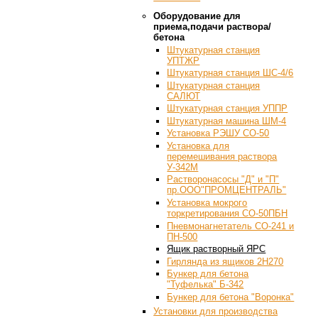
Оборудование для
приема,подачи раствора/
бетона
Штукатурная станция
УПТЖР
Штукатурная станция ШС-4/6
Штукатурная станция
САЛЮТ
Штукатурная станция УППР
Штукатурная машина ШМ-4
Установка РЭШУ СО-50
Установка для
перемешивания раствора
У-342М
Растворонасосы "Д" и "П"
пр.ООО"ПРОМЦЕНТРАЛЬ"
Установка мокрого
торкретирования СО-50ПБН
Пневмонагнетатель СО-241 и
ПН-500
Ящик растворный ЯРС
Гирлянда из ящиков 2Н270
Бункер для бетона
"Туфелька" Б-342
Бункер для бетона "Воронка"
Установки для производства