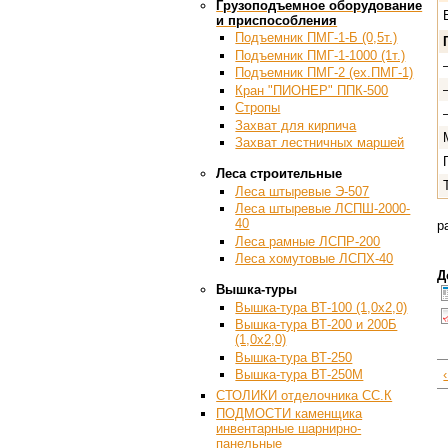
Грузоподъемное оборудование
и приспособления
Подъемник ПМГ-1-Б (0,5т.)
Подъемник ПМГ-1-1000 (1т.)
Подъемник ПМГ-2 (ex.ПМГ-1)
Кран "ПИОНЕР" ППК-500
Стропы
Захват для кирпича
Захват лестничных маршей
Леса строительные
Леса штыревые Э-507
Леса штыревые ЛСПШ-2000-
40
р
Леса рамные ЛСПР-200
Леса хомутовые ЛСПХ-40
Д
Вышка-туры
Вышка-тура ВТ-100 (1,0х2,0)
Вышка-тура ВТ-200 и 200Б
(1,0х2,0)
Вышка-тура ВТ-250
Вышка-тура ВТ-250М
СТОЛИКИ отделочника СС.К
ПОДМОСТИ каменщика
инвентарные шарнирно-
панельные