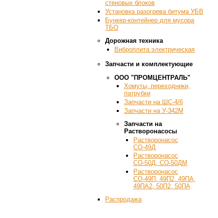
стеновых блоков
Установка разогрева битума УБВ
Бункер-контейнер для мусора
ТБО
Дорожная техника
Виброплита электрическая
Запчасти и комплектующие
ООО "ПРОМЦЕНТРАЛЬ"
Хомуты, переходники,
патрубки
Запчасти на ШС-4/6
Запчасти на У-342М
Запчасти на
Растворонасосы
Растворонасос
СО-49Д
Растворонасос
СО-50Д, СО-50ДМ
Растворонасос
СО-49П, 49П2, 49ПА,
49ПА2, 50П2, 50ПА
Распродажа