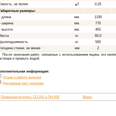
3
Емкость, не более
0,25
м
Габаритные размеры:
– длина
мм.
1330
– ширина
мм.
770
– высота
мм.
455
Масса
кг.
60,0
Грузоподъемность
кг.
500
Толщина стенки, не менее
мм
2
После окончания работ, связанных с использованием ящика, его необ
аствора и промыть водой.
ополнительная информация:
Отзыв о работе изделия
Рекламный лист дилерам
‹ Пневмонагнетатель СО-241 и ПН-500
Вверх