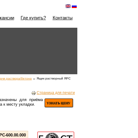
кансии
Где купить?
Контакты
ачи раствора/бетона
← Ящик растворный ЯРС
Страница для печати
значены для приёма
а к месту укладки.
РС-600.00.000