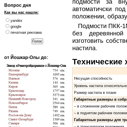
подмости за вну
Вопрос дня
автоматичски по
Как вы нас нашли:
положении, образ
yandex
Подмости ПКК-1М
google
без деревянной
печатная реклама
изготовить собст
настила.
от Йошкар-Олы до:
Технические 
Несущая способность
Уровень настила относительн
Размер настила в плане
Габаритные размеры в собр
– в сложенном рабочем полож
– в поднятом рабочем положе
Габаритные размеры для тра
– в транcпортном положении