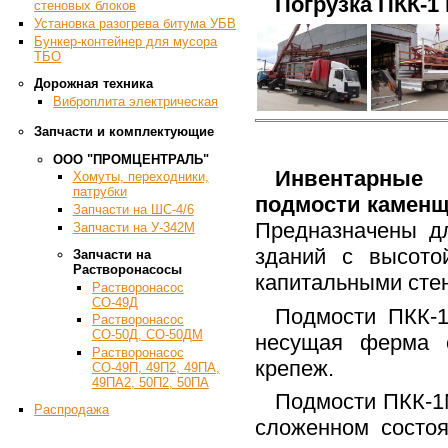
Погрузка ПКК-1 
стеновых блоков
Установка разогрева битума УБВ
Бункер-контейнер для мусора
ТБО
Дорожная техника
Виброплита электрическая
Запчасти и комплектующие
ООО "ПРОМЦЕНТРАЛЬ"
Инвентарны
Хомуты, переходники,
патрубки
подмости каменщ
Запчасти на ШС-4/6
Предназначены д
Запчасти на У-342М
зданий с высот
Запчасти на
Растворонасосы
капитальными стен
Растворонасос
СО-49Д
Подмости ПКК-1
Растворонасос
СО-50Д, СО-50ДМ
несущая ферма с
Растворонасос
крепеж.
СО-49П, 49П2, 49ПА,
49ПА2, 50П2, 50ПА
Подмости ПКК-1
Распродажа
сложенном состо