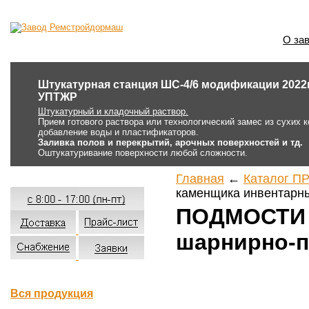
О за
Штукатурная станция ШС-4/6 модификации 2022г.
УПТЖР
Штукатурный и кладочный раствор.
Прием готового раствора или технологический замес из сухих 
добавление воды и пластификаторов.
Заливка полов и перекрытий, арочных поверхностей и тд.
Оштукатуривание поверхности любой сложности.
Главная
←
Каталог П
каменщика инвентарн
ПОДМОСТИ 
шарнирно-
Вся продукция