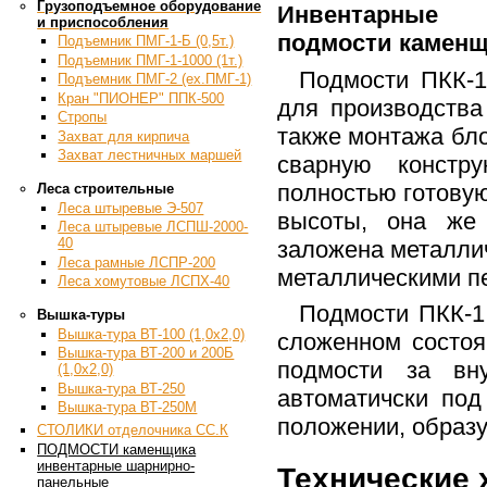
Грузоподъемное оборудование
Инвентарные 
и приспособления
подмости каменщ
Подъемник ПМГ-1-Б (0,5т.)
Подъемник ПМГ-1-1000 (1т.)
Подмости ПКК-1
Подъемник ПМГ-2 (ex.ПМГ-1)
Кран "ПИОНЕР" ППК-500
для производства
Стропы
также монтажа бло
Захват для кирпича
Захват лестничных маршей
сварную констр
полностью готовую
Леса строительные
Леса штыревые Э-507
высоты, она же 
Леса штыревые ЛСПШ-2000-
40
заложена металли
Леса рамные ЛСПР-200
металлическими пе
Леса хомутовые ЛСПХ-40
Подмости ПКК-1
Вышка-туры
Вышка-тура ВТ-100 (1,0х2,0)
сложенном состо
Вышка-тура ВТ-200 и 200Б
подмости за вну
(1,0х2,0)
Вышка-тура ВТ-250
автоматичски по
Вышка-тура ВТ-250М
положении, образ
СТОЛИКИ отделочника СС.К
ПОДМОСТИ каменщика
инвентарные шарнирно-
Технические 
панельные