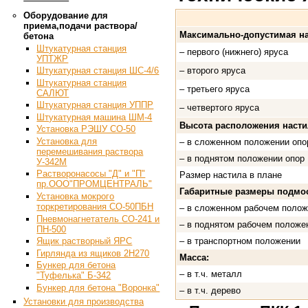
Оборудование для
приема,подачи раствора/
Максимально-допустимая на
бетона
Штукатурная станция
– первого (нижнего) яруса
УПТЖР
– второго яруса
Штукатурная станция ШС-4/6
Штукатурная станция
– третьего яруса
САЛЮТ
Штукатурная станция УППР
– четвертого яруса
Штукатурная машина ШМ-4
Высота расположения насти
Установка РЭШУ СО-50
Установка для
– в сложенном положении опо
перемешивания раствора
– в поднятом положении опор
У-342М
Растворонасосы "Д" и "П"
Размер настила в плане
пр.ООО"ПРОМЦЕНТРАЛЬ"
Габаритные размеры подмос
Установка мокрого
торкретирования СО-50ПБН
– в сложенном рабочем полож
Пневмонагнетатель СО-241 и
– в поднятом рабочем положе
ПН-500
Ящик растворный ЯРС
– в транспортном положении
Гирлянда из ящиков 2Н270
Масса:
Бункер для бетона
– в т.ч. металл
"Туфелька" Б-342
Бункер для бетона "Воронка"
– в т.ч. дерево
Установки для производства