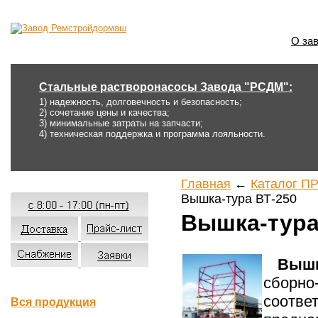
О за
Стальные растворонасосы Завода "РСДМ":
1) надежность, долговечность и безопасность;
2) сочетание цены и качества;
3) минимальные затраты на запчасти;
4) техническая поддержка и программа лояльности.
Главная
←
Каталог П
Вышка-тура ВТ-250
Вышка-тура
Вышк
сборн
соотв
Вся продукция