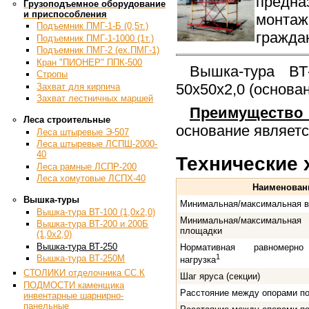
предн
Грузоподъемное оборудование
и приспособления
монтаж
Подъемник ПМГ-1-Б (0,5т.)
гражда
Подъемник ПМГ-1-1000 (1т.)
Подъемник ПМГ-2 (ex.ПМГ-1)
Кран "ПИОНЕР" ППК-500
Вышка-тура ВТ
Стропы
50х50х2,0 (основан
Захват для кирпича
Захват лестничных маршей
Преимущество 
Леса строительные
основание являетс
Леса штыревые Э-507
Леса штыревые ЛСПШ-2000-
40
Технические 
Леса рамные ЛСПР-200
Леса хомутовые ЛСПХ-40
Наименован
Вышка-туры
Минимальная/максимальная 
Вышка-тура ВТ-100 (1,0х2,0)
Минимальная/максимальна
Вышка-тура ВТ-200 и 200Б
площадки
(1,0х2,0)
Вышка-тура ВТ-250
Нормативная равномерно
1
Вышка-тура ВТ-250М
нагрузка
СТОЛИКИ отделочника СС.К
Шаг яруса (секции)
ПОДМОСТИ каменщика
Расстояние между опорами п
инвентарные шарнирно-
панельные