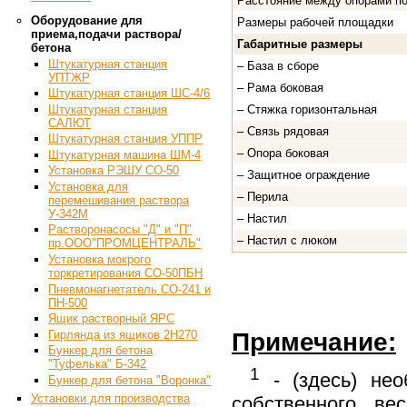
Расстояние между опорами п
Оборудование для
Размеры рабочей площадки
приема,подачи раствора/
Габаритные размеры
бетона
Штукатурная станция
– База в сборе
УПТЖР
– Рама боковая
Штукатурная станция ШС-4/6
Штукатурная станция
– Стяжка горизонтальная
САЛЮТ
– Связь рядовая
Штукатурная станция УППР
– Опора боковая
Штукатурная машина ШМ-4
Установка РЭШУ СО-50
– Защитное ограждение
Установка для
– Перила
перемешивания раствора
У-342М
– Настил
Растворонасосы "Д" и "П"
– Настил с люком
пр.ООО"ПРОМЦЕНТРАЛЬ"
Установка мокрого
торкретирования СО-50ПБН
Пневмонагнетатель СО-241 и
ПН-500
Ящик растворный ЯРС
Гирлянда из ящиков 2Н270
Примечание:
Бункер для бетона
"Туфелька" Б-342
1
- (здесь) нео
Бункер для бетона "Воронка"
Установки для производства
собственного ве