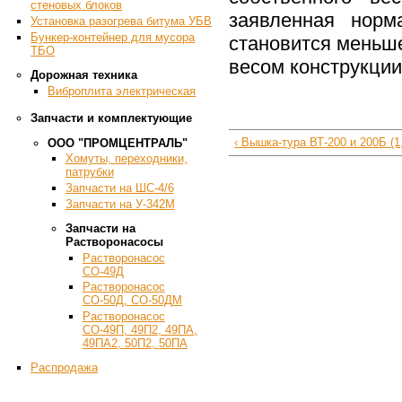
стеновых блоков
заявленная норм
Установка разогрева битума УБВ
Бункер-контейнер для мусора
становится меньше
ТБО
весом конструкции
Дорожная техника
Виброплита электрическая
Запчасти и комплектующие
‹ Вышка-тура ВТ-200 и 200Б (1
ООО "ПРОМЦЕНТРАЛЬ"
Хомуты, переходники,
патрубки
Запчасти на ШС-4/6
Запчасти на У-342М
Запчасти на
Растворонасосы
Растворонасос
СО-49Д
Растворонасос
СО-50Д, СО-50ДМ
Растворонасос
СО-49П, 49П2, 49ПА,
49ПА2, 50П2, 50ПА
Распродажа